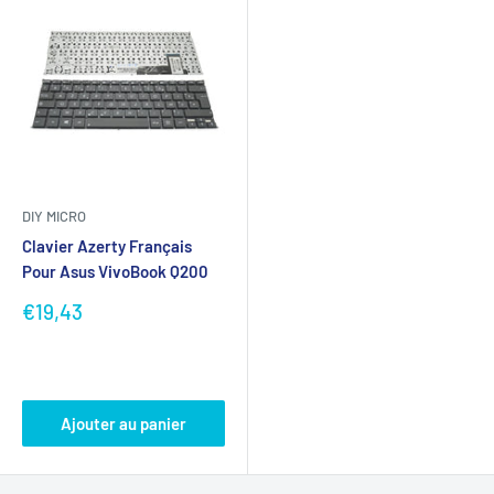
DIY MICRO
Clavier Azerty Français
Pour Asus VivoBook Q200
Prix
€19,43
réduit
Avis
Ajouter au panier