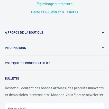
Rig minage sur mesure
Carte PCI-E Wifi et BT Pilotes
À PROPOS DE LA BOUTIQUE
Magasin : 09 50 28 42 23
INFORMATIONS
WhatsApp : 07 68 88 02 12
À propos de nous
E-mail : diymicro@hotmail.com
POLITIQUE DE CONFIDENTIALITÉ
Rejoignez-nous
Ouverture: Lundi au Samedi
SAV : diymicrosav@gmail.com
《
Protection des données personnelles
》
BULLETIN
09 : 00h - 18 : 00h.Sans interruption.
SAV WhatsApp : 07 68 88 02 12
《
Mentions légales
》
Conditions d'utilisation
Restez au courant des bonnes affaires, des produits innovants
et des articles intéressants! Abonnez-vous à notre newsletter.
Politique de remboursement
Votre email