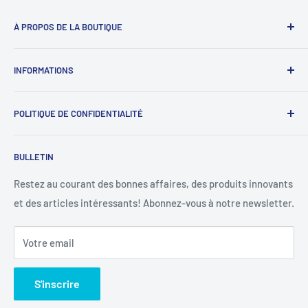
À PROPOS DE LA BOUTIQUE
Magasin : 09 50 28 42 23
INFORMATIONS
WhatsApp : 07 68 88 02 12
À propos de nous
E-mail : diymicro@hotmail.com
POLITIQUE DE CONFIDENTIALITÉ
Rejoignez-nous
Ouverture: Lundi au Samedi
SAV : diymicrosav@gmail.com
《
Protection des données personnelles
》
BULLETIN
09 : 00h - 18 : 00h.Sans interruption.
SAV WhatsApp : 07 68 88 02 12
《
Mentions légales
》
Conditions d'utilisation
Restez au courant des bonnes affaires, des produits innovants
et des articles intéressants! Abonnez-vous à notre newsletter.
Politique de remboursement
Votre email
S'inscrire