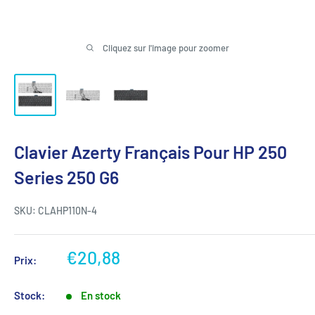
Cliquez sur l'image pour zoomer
Clavier Azerty Français Pour HP 250
Series 250 G6
SKU:
CLAHP110N-4
Prix
€20,88
Prix:
réduit
Stock:
En stock