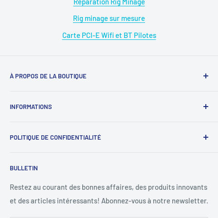
Réparation Rig Minage
Rig minage sur mesure
Carte PCI-E Wifi et BT Pilotes
À PROPOS DE LA BOUTIQUE
Magasin : 09 50 28 42 23
INFORMATIONS
WhatsApp : 07 68 88 02 12
À propos de nous
E-mail : diymicro@hotmail.com
POLITIQUE DE CONFIDENTIALITÉ
Rejoignez-nous
Ouverture: Lundi au Samedi
SAV : diymicrosav@gmail.com
《
Protection des données personnelles
》
BULLETIN
09 : 00h - 18 : 00h.Sans interruption.
SAV WhatsApp : 07 68 88 02 12
《
Mentions légales
》
Conditions d'utilisation
Restez au courant des bonnes affaires, des produits innovants
et des articles intéressants! Abonnez-vous à notre newsletter.
Politique de remboursement