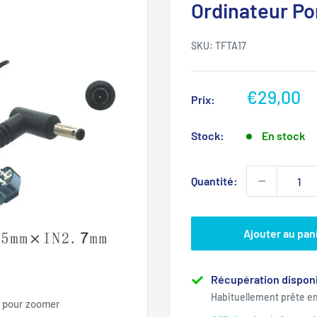
Ordinateur Po
SKU:
TFTA17
Prix
€29,00
Prix:
réduit
Stock:
En stock
Quantité:
Ajouter au pan
Récupération disponi
Habituellement prête e
s pour zoomer