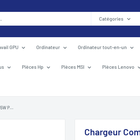
Catégories
avail GPU
Ordinateur
Ordinateur tout-en-un
us
Pièces Hp
Pièces MSI
Pièces Lenovo
5W P...
Chargeur Com