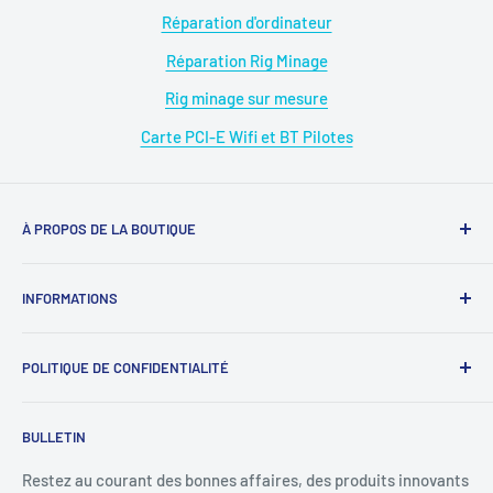
Réparation d'ordinateur
Réparation Rig Minage
Rig minage sur mesure
Carte PCI-E Wifi et BT Pilotes
À PROPOS DE LA BOUTIQUE
Magasin : 09 50 28 42 23
INFORMATIONS
WhatsApp : 07 68 88 02 12
À propos de nous
E-mail : diymicro@hotmail.com
POLITIQUE DE CONFIDENTIALITÉ
Rejoignez-nous
Ouverture: Lundi au Samedi
SAV : diymicrosav@gmail.com
《
Protection des données personnelles
》
BULLETIN
09 : 00h - 18 : 00h.Sans interruption.
SAV WhatsApp : 07 68 88 02 12
《
Mentions légales
》
Conditions d'utilisation
Restez au courant des bonnes affaires, des produits innovants