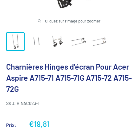
Cliquez sur l'image pour zoomer
Charnières Hinges d'écran Pour Acer
Aspire A715-71 A715-71G A715-72 A715-
72G
SKU:
HINAC023-1
Prix
€19,81
Prix:
réduit