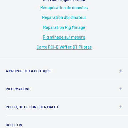
Récupération de données
Réparation d'ordinateur
Réparation Rig Minage
Rig minage sur mesure
Carte PCI-E Wifi et BT Pilotes
À PROPOS DE LA BOUTIQUE
Magasin : 09 50 28 42 23
INFORMATIONS
WhatsApp : 07 68 88 02 12
À propos de nous
E-mail : diymicro@hotmail.com
POLITIQUE DE CONFIDENTIALITÉ
Rejoignez-nous
Ouverture: Lundi au Samedi
SAV : diymicrosav@gmail.com
《
Protection des données personnelles
》
BULLETIN
09 : 00h - 18 : 00h.Sans interruption.
SAV WhatsApp : 07 68 88 02 12