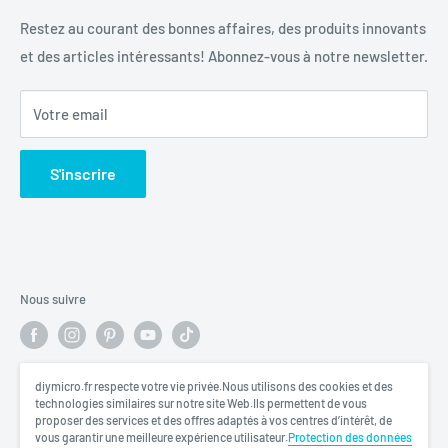
《
Mentions légales
》
Conditions d'utilisation
Restez au courant des bonnes affaires, des produits innovants
et des articles intéressants! Abonnez-vous à notre newsletter.
Politique de remboursement
Votre email
S'inscrire
Nous suivre
diymicro.fr respecte votre vie privée.Nous utilisons des cookies et des
Nous acceptons
technologies similaires sur notre site Web.Ils permettent de vous
proposer des services et des offres adaptés à vos centres d’intérêt, de
vous garantir une meilleure expérience utilisateur.
Protection des données