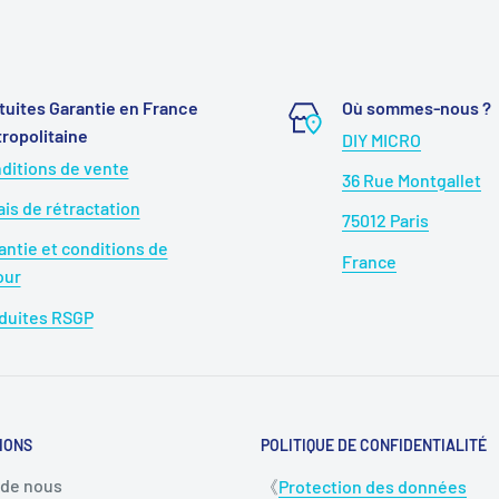
tuites Garantie en France
Où sommes-nous ?
ropolitaine
DIY MICRO
ditions de vente
36 Rue Montgallet
ais de rétractation
75012 Paris
antie et conditions de
France
our
duites RSGP
IONS
POLITIQUE DE CONFIDENTIALITÉ
 de nous
《
Protection des données