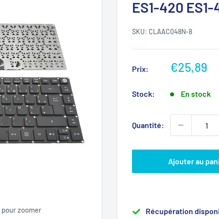
ES1-420 ES1-
SKU:
CLAAC048N-8
Prix
€25,89
Prix:
réduit
Stock:
En stock
Quantité:
Ajouter au pan
s pour zoomer
Récupération disponi