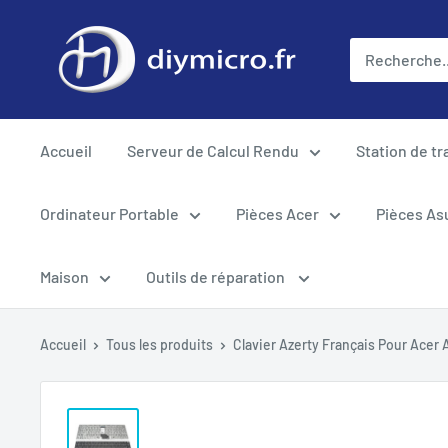
Passer
au
contenu
Accueil
Serveur de Calcul Rendu
Station de tr
Ordinateur Portable
Pièces Acer
Pièces As
Maison
Outils de réparation
Accueil
Tous les produits
Clavier Azerty Français Pour Acer A