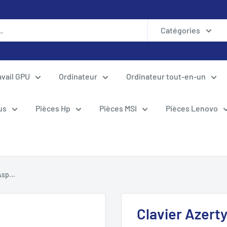
Catégories
avail GPU
Ordinateur
Ordinateur tout-en-un
us
Pièces Hp
Pièces MSI
Pièces Lenovo
sp...
Clavier Azert