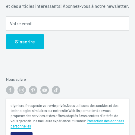
et des articles intéressants! Abonnez-vous à notre newsletter.
Politique de remboursement
Votre email
S'inscrire
Nous suivre
diymicro.fr respecte votre vie privée.Nous utilisons des cookies et des
Nous acceptons
technologies similaires sur notre site Web.Ils permettent de vous
proposer des services et des offres adaptés à vos centres d’intérêt, de
vous garantir une meilleure expérience utilisateur.
Protection des données
personnelles