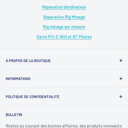
Réparation d'ordinateur
Réparation Rig Minage
Rig minage sur mesure
Carte PCI-E Wifi et BT Pilotes
À PROPOS DE LA BOUTIQUE
Magasin : 09 50 28 42 23
INFORMATIONS
WhatsApp : 07 68 88 02 12
À propos de nous
E-mail : diymicro@hotmail.com
POLITIQUE DE CONFIDENTIALITÉ
Rejoignez-nous
Ouverture: Lundi au Samedi
SAV : diymicrosav@gmail.com
《
Protection des données personnelles
》
BULLETIN
09 : 00h - 18 : 00h.Sans interruption.
SAV WhatsApp : 07 68 88 02 12
《
Mentions légales
》
Conditions d'utilisation
Restez au courant des bonnes affaires, des produits innovants