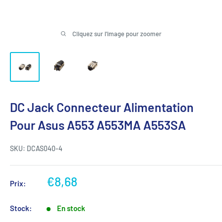
Cliquez sur l'image pour zoomer
DC Jack Connecteur Alimentation
Pour Asus A553 A553MA A553SA
SKU:
DCAS040-4
Prix
€8,68
Prix:
réduit
Stock:
En stock