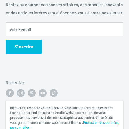
Conditions d'utilisation
Restez au courant des bonnes affaires, des produits innovants
et des articles intéressants! Abonnez-vous à notre newsletter.
Politique de remboursement
Votre email
S'inscrire
Nous suivre
diymicro.fr respecte votre vie privée.Nous utilisons des cookies et des
Nous acceptons
technologies similaires sur notre site Web.Ils permettent de vous
proposer des services et des offres adaptés à vos centres d’intérêt, de
vous garantir une meilleure expérience utilisateur.
Protection des données
personnelles