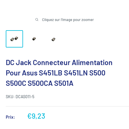
Cliquez sur l'image pour zoomer
DC Jack Connecteur Alimentation
Pour Asus S451LB S451LN S500
S500C S500CA S501A
SKU:
DCAS011-5
Prix
€9,23
Prix:
réduit