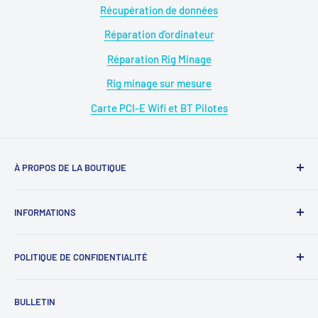
Récupération de données
Réparation d'ordinateur
Réparation Rig Minage
Rig minage sur mesure
Carte PCI-E Wifi et BT Pilotes
À PROPOS DE LA BOUTIQUE
Magasin : 09 50 28 42 23
INFORMATIONS
WhatsApp : 07 68 88 02 12
À propos de nous
E-mail : diymicro@hotmail.com
POLITIQUE DE CONFIDENTIALITÉ
Rejoignez-nous
Ouverture: Lundi au Samedi
SAV : diymicrosav@gmail.com
《
Protection des données personnelles
》
BULLETIN
09 : 00h - 18 : 00h.Sans interruption.
SAV WhatsApp : 07 68 88 02 12
《
Mentions légales
》