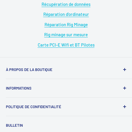
Récupération de données
Réparation d'ordinateur
Réparation Rig Minage
Rig minage sur mesure
Carte PCI-E Wifi et BT Pilotes
À PROPOS DE LA BOUTIQUE
Magasin : 09 50 28 42 23
INFORMATIONS
WhatsApp : 07 68 88 02 12
À propos de nous
E-mail : diymicro@hotmail.com
POLITIQUE DE CONFIDENTIALITÉ
Rejoignez-nous
Ouverture: Lundi au Samedi
SAV : diymicrosav@gmail.com
《
Protection des données personnelles
》
BULLETIN
09 : 00h - 18 : 00h.Sans interruption.
SAV WhatsApp : 07 68 88 02 12
《
Mentions légales
》