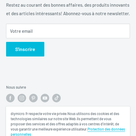
Conditions d'utilisation
Restez au courant des bonnes affaires, des produits innovants
et des articles intéressants! Abonnez-vous à notre newsletter.
Politique de remboursement
Votre email
S'inscrire
Nous suivre
diymicro.fr respecte votre vie privée.Nous utilisons des cookies et des
Nous acceptons
technologies similaires sur notre site Web.Ils permettent de vous
proposer des services et des offres adaptés à vos centres d’intérêt, de
vous garantir une meilleure expérience utilisateur.
Protection des données
personnelles