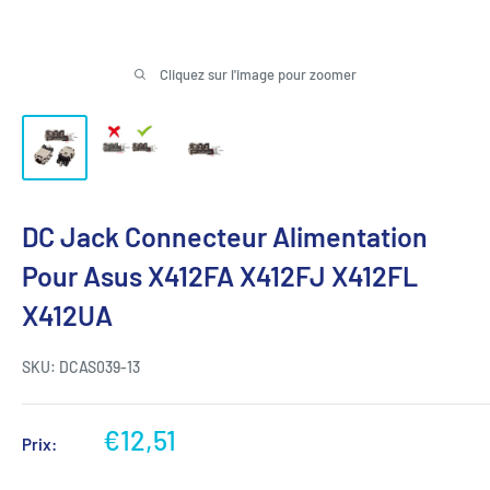
Cliquez sur l'image pour zoomer
DC Jack Connecteur Alimentation
Pour Asus X412FA X412FJ X412FL
X412UA
SKU:
DCAS039-13
Prix
€12,51
Prix:
réduit