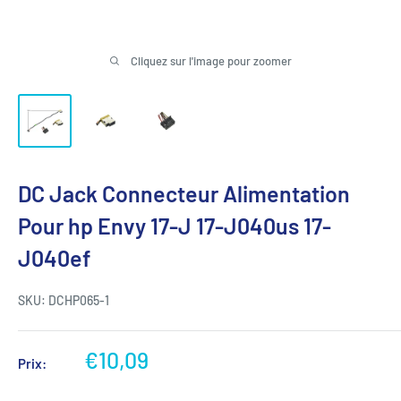
Cliquez sur l'image pour zoomer
DC Jack Connecteur Alimentation
Pour hp Envy 17-J 17-J040us 17-
J040ef
SKU:
DCHP065-1
Prix
€10,09
Prix:
réduit