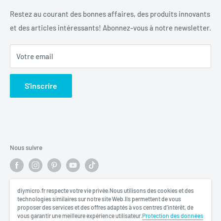
《
Mentions légales
》
Conditions d'utilisation
Restez au courant des bonnes affaires, des produits innovants
et des articles intéressants! Abonnez-vous à notre newsletter.
Politique de remboursement
Votre email
S'inscrire
Nous suivre
diymicro.fr respecte votre vie privée.Nous utilisons des cookies et des
Nous acceptons
technologies similaires sur notre site Web.Ils permettent de vous
proposer des services et des offres adaptés à vos centres d’intérêt, de
vous garantir une meilleure expérience utilisateur.
Protection des données