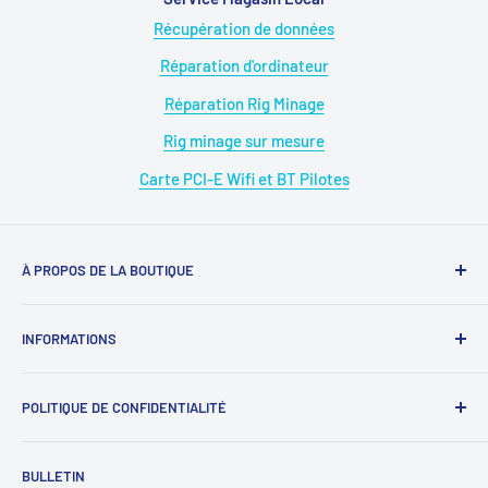
Récupération de données
Réparation d'ordinateur
Réparation Rig Minage
Rig minage sur mesure
Carte PCI-E Wifi et BT Pilotes
À PROPOS DE LA BOUTIQUE
Magasin : 09 50 28 42 23
INFORMATIONS
WhatsApp : 07 68 88 02 12
À propos de nous
E-mail : diymicro@hotmail.com
POLITIQUE DE CONFIDENTIALITÉ
Rejoignez-nous
Ouverture: Lundi au Samedi
SAV : diymicrosav@gmail.com
《
Protection des données personnelles
》
BULLETIN
09 : 00h - 18 : 00h.Sans interruption.
SAV WhatsApp : 07 68 88 02 12