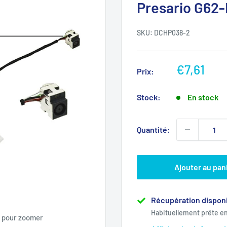
Presario G62
SKU:
DCHP038-2
Prix
€7,61
Prix:
réduit
Stock:
En stock
Quantité:
Ajouter au pan
Récupération disponi
Habituellement prête e
s pour zoomer