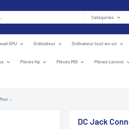
Catégories
avail GPU
Ordinateur
Ordinateur tout-en-un
us
Pièces Hp
Pièces MSI
Pièces Lenovo
our ...
DC Jack Conn