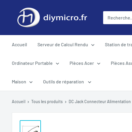
Passer
au
contenu
Accueil
Serveur de Calcul Rendu
Station de tr
Ordinateur Portable
Pièces Acer
Pièces As
Maison
Outils de réparation
Accueil
Tous les produits
DC Jack Connecteur Alimentation P