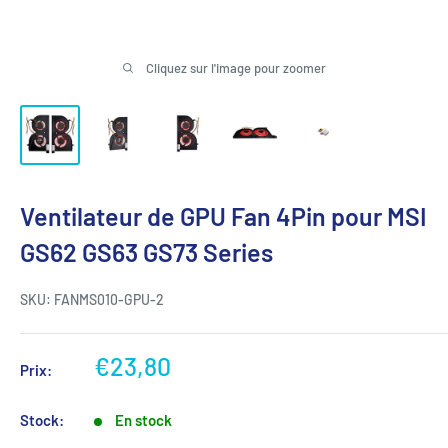
Cliquez sur l'image pour zoomer
Ventilateur de GPU Fan 4Pin pour MSI
GS62 GS63 GS73 Series
SKU:
FANMS010-GPU-2
Prix
€23,80
Prix:
réduit
Stock:
En stock