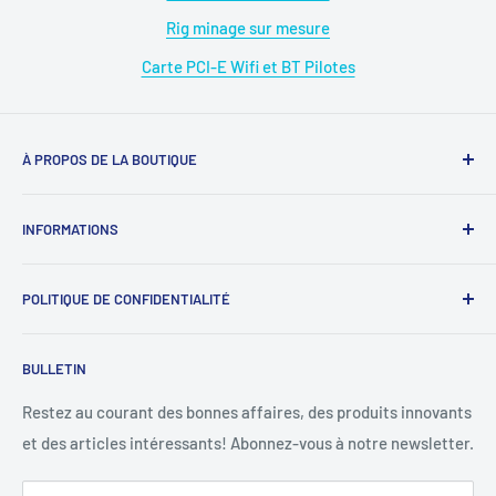
Rig minage sur mesure
Carte PCI-E Wifi et BT Pilotes
À PROPOS DE LA BOUTIQUE
Magasin : 09 50 28 42 23
INFORMATIONS
WhatsApp : 07 68 88 02 12
À propos de nous
E-mail : diymicro@hotmail.com
POLITIQUE DE CONFIDENTIALITÉ
Rejoignez-nous
Ouverture: Lundi au Samedi
SAV : diymicrosav@gmail.com
《
Protection des données personnelles
》
BULLETIN
09 : 00h - 18 : 00h.Sans interruption.
SAV WhatsApp : 07 68 88 02 12
《
Mentions légales
》
Conditions d'utilisation
Restez au courant des bonnes affaires, des produits innovants
et des articles intéressants! Abonnez-vous à notre newsletter.
Politique de remboursement